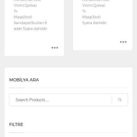
Vitrin(Qorka)
Vitrin(Qorka)
Tv
Tv
Masa(Stol)
Masa(Stol)
Sandalye(Stullar) 6
fiyata dahildir.
adet fiyata dahildir.
MOBİLYA ARA
FILTRE