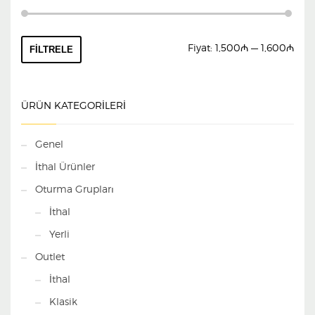
En
En
Fiyat:
1,500₼
—
1,600₼
FILTRELE
düş
yüks
fiyat
fiyat
ÜRÜN KATEGORILERI
Genel
İthal Ürünler
Oturma Grupları
İthal
Yerli
Outlet
İthal
Klasik