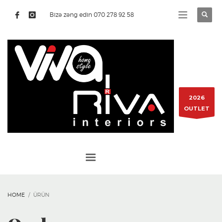
Bizə zəng edin 070 278 92 58
2026
OUTLET
HOME
ÜRÜN