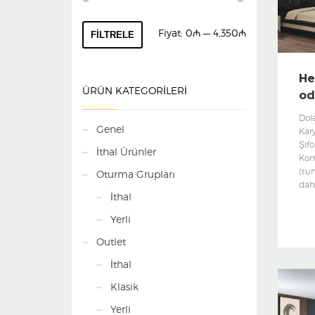
En
En
Fiyat:
0₼
—
4,350₼
FILTRELE
düşük
yüksek
fiyat
fiyat
He
ÜRÜN KATEGORILERI
od
Dol
Genel
Kary
Şif
İthal Ürünler
Kom
(tu
Oturma Grupları
dahi
İthal
Yerli
Outlet
İthal
Klasik
Yerli