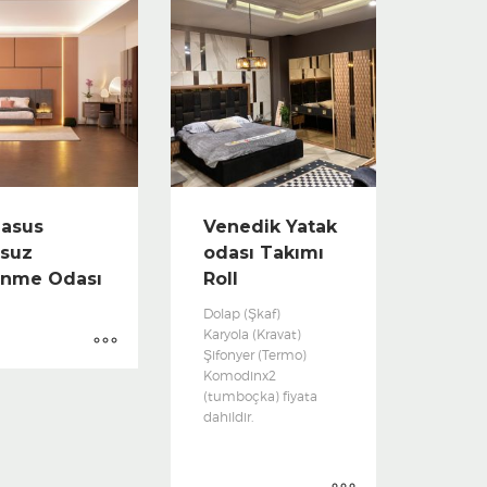
asus
Venedik Yatak
suz
odası Takımı
inme Odası
Roll
Dolap (Şkaf)
Karyola (Kravat)
Şifonyer (Termo)
Komodinx2
(tumboçka) fiyata
dahildir.