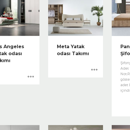
s Angeles
Meta Yatak
Pan
tak odası
odası Takımı
Şif
kımı
Şifon
Adet f
Not:R
göster
adet
içindi