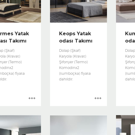
rmes Yatak
Keops Yatak
Kum
ası Takımı
odası Takımı
oda
ap (Şkaf)
Dolap (Şkaf)
Dolap
ola (Kravat)
Karyola (Kravat)
Karyo
onyer (Termo)
Şifonyer (Termo)
Şifon
odinx2
Komodinx2
Komo
mboçka) fiyata
(tumboçka) fiyata
(tumb
ldir.
dahildir.
dahild