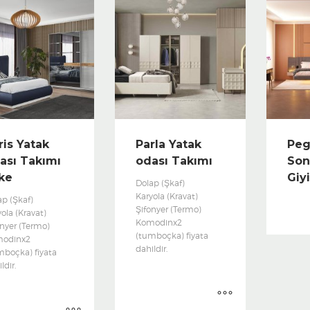
ris Yatak
Parla Yatak
Peg
ası Takımı
odası Takımı
Son
ke
Giy
Dolap (Şkaf)
Karyola (Kravat)
ap (Şkaf)
Şifonyer (Termo)
ola (Kravat)
Komodinx2
onyer (Termo)
(tumboçka) fiyata
odinx2
dahildir.
mboçka) fiyata
ldir.