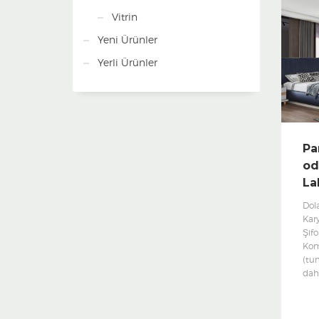
Vitrin
Yeni Ürünler
Yerli Ürünler
Pa
od
La
Dol
Kary
Şif
Kom
(tu
dahi