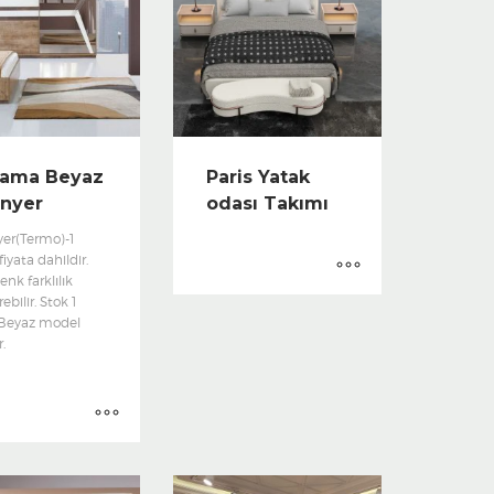
ama Beyaz
Paris Yatak
onyer
odası Takımı
yer(Termo)-1
iyata dahildir.
enk farklılık
ebilir. Stok 1
 Beyaz model
r.