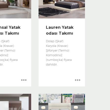
sal Yatak
Lauren Yatak
sı Takımı
odası Takımı
 (Şkaf)
Dolap (Şkaf)
la (Kravat)
Karyola (Kravat)
yer (Termo)
Şifonyer (Termo)
dinx2
Komodinx2
oçka) fiyata
(tumboçka) fiyata
ir.
dahildir.