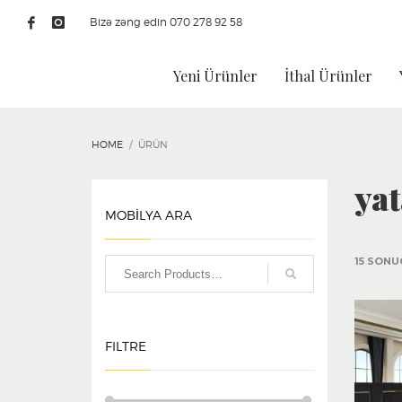
Bizə zəng edin 070 278 92 58
Yeni Ürünler
İthal Ürünler
HOME
ÜRÜN
yat
MOBİLYA ARA
15 SONU
FILTRE