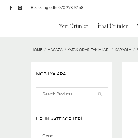
Bizə zəng edin 070 278 92 58
Yeni Ürünler
İthal Ürünler
HOME
MAGAZA
YATAK ODASI TAKIMLARI
KARYOLA
MOBİLYA ARA
ÜRÜN KATEGORILERI
Genel