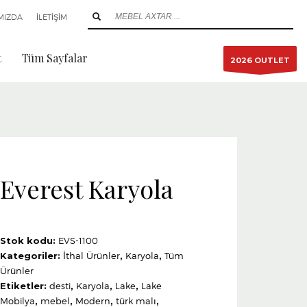
MIZDA
İLETİŞİM
t
Tüm Sayfalar
2026 OUTLET
Everest Karyola
Stok kodu:
EVS-1100
Kategoriler:
İthal Ürünler
,
Karyola
,
Tüm
Ürünler
Etiketler:
desti
,
Karyola
,
Lake
,
Lake
Mobilya
,
mebel
,
Modern
,
türk malı
,