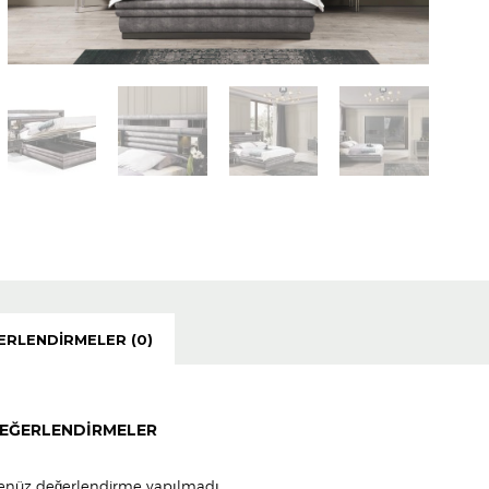
ERLENDIRMELER (0)
EĞERLENDIRMELER
enüz değerlendirme yapılmadı.