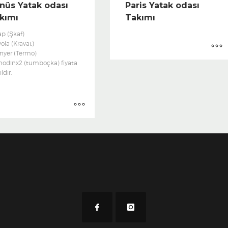
nüs Yatak odası
Paris Yatak odası
kımı
Takımı
ap (Şkaf)
ola (Kravat)
onyer (Termo)
odinx2 (tumboçka) fiyata
ldir.