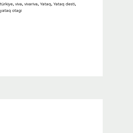
türkiye
,
viva
,
vivariva
,
Yataq
,
Yataq desti
,
yataq otagi