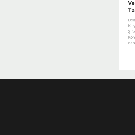
Ve
Ta
Dol
Kary
Şif
Kom
dahi