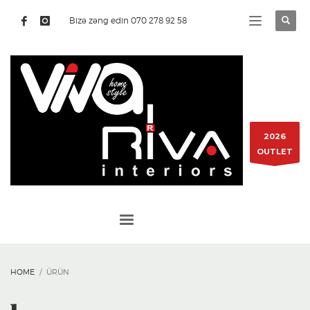
Bizə zəng edin 070 278 92 58
2026
OUTLET
HOME
ÜRÜN