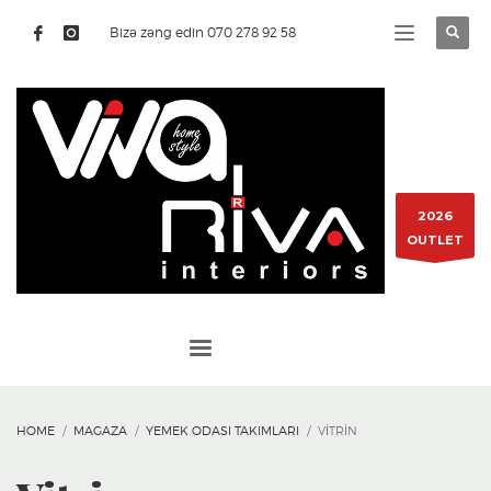
Bizə zəng edin 070 278 92 58
2026
OUTLET
HOME
MAGAZA
YEMEK ODASI TAKIMLARI
VITRIN