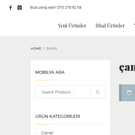
Bizə zəng edin 070 278 92 58
Yeni Ürünler
İthal Ürünler
HOME
SAYFA
ça
MOBİLYA ARA
ÜRÜN KATEGORILERI
Genel