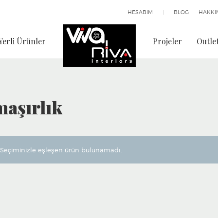
HESABIM
|
BLOG
HAKKI
Yerli Ürünler
Projeler
Outle
maşırlık
Seçiminizle eşleşen ürün bulunamadı.