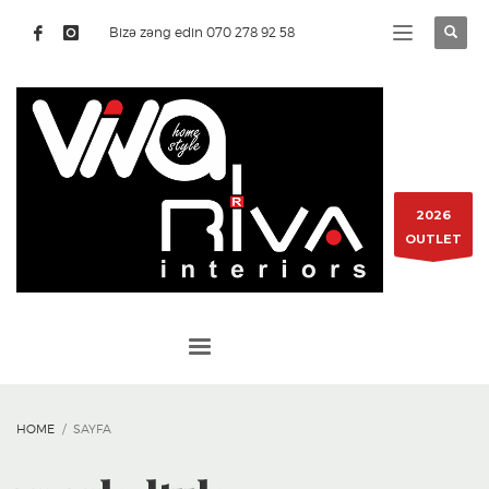
Bizə zəng edin 070 278 92 58
2026
OUTLET
HOME
SAYFA