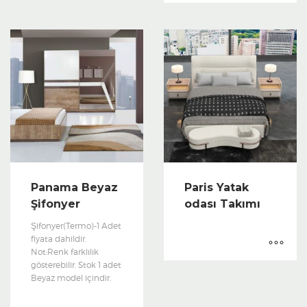
Panama Beyaz
Paris Yatak
Şifonyer
odası Takımı
Şifonyer(Termo)-1 Adet
fiyata dahildir.
Not:Renk farklılık
gösterebilir. Stok 1 adet
Beyaz model içindir.