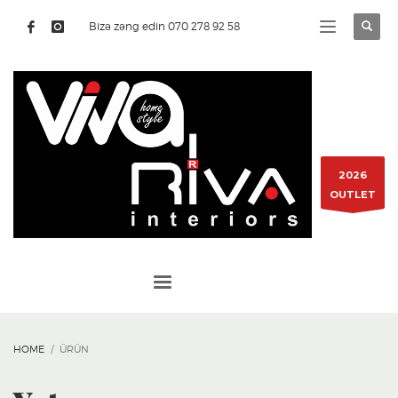
Bizə zəng edin 070 278 92 58
2026
OUTLET
HOME
ÜRÜN