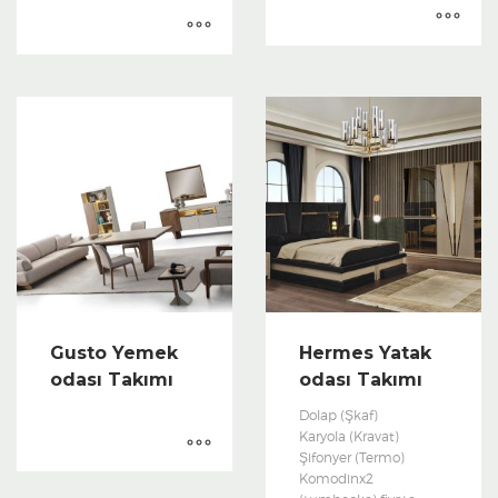
Gusto Yemek
Hermes Yatak
odası Takımı
odası Takımı
Dolap (Şkaf)
Karyola (Kravat)
Şifonyer (Termo)
Komodinx2