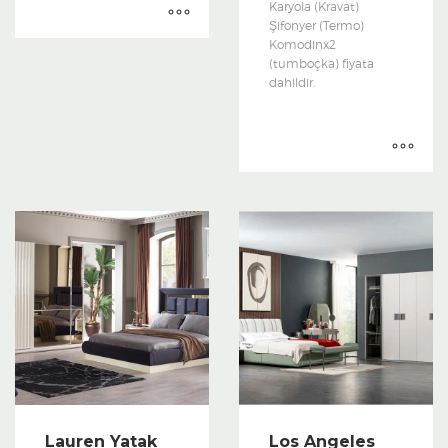
Karyola (Kravat)
Şifonyer (Termo)
Komodinx2
(tumboçka) fiyata
dahildir.
Lauren Yatak
Los Angeles