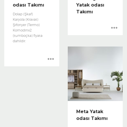
odası Takımı
Yatak odası
Takımı
Dolap (Şkaf)
Karyola (Kravat)
Şifonyer (Termo)
Komodinx2
(tumboçka) fiyata
dahildir.
Meta Yatak
odası Takımı