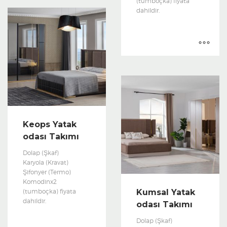
(tumboçka) fiyata
dahildir.
Keops Yatak
odası Takımı
Dolap (Şkaf)
Karyola (Kravat)
Şifonyer (Termo)
Komodinx2
(tumboçka) fiyata
Kumsal Yatak
dahildir.
odası Takımı
Dolap (Şkaf)