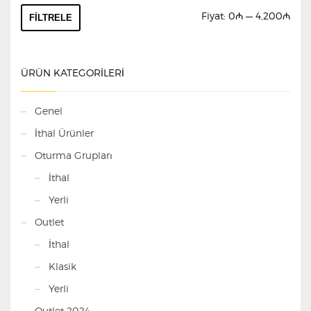
En
En
Fiyat:
0₼
—
4,200₼
FILTRELE
düş
yüks
fiyat
fiyat
ÜRÜN KATEGORILERI
Genel
İthal Ürünler
Oturma Grupları
İthal
Yerli
Outlet
İthal
Klasik
Yerli
Outlet 2024