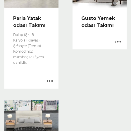
Parla Yatak
Gusto Yemek
odası Takımı
odası Takımı
Dolap (Şkaf)
Karyola (Kravat)
Şifonyer (Termo)
Komodinx2
(tumboçka) fiyata
dahildir.