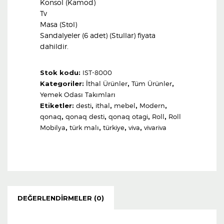
Konsol (Kamod)
Tv
Masa (Stol)
Sandalyeler (6 adet) (Stullar) fiyata
dahildir.
Stok kodu:
IST-8000
Kategoriler:
İthal Ürünler
,
Tüm Ürünler
,
Yemek Odası Takımları
Etiketler:
desti
,
ithal
,
mebel
,
Modern
,
qonaq
,
qonaq desti
,
qonaq otagi
,
Roll
,
Roll
Mobilya
,
türk malı
,
türkiye
,
viva
,
vivariva
DEĞERLENDIRMELER (0)