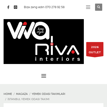
Bizə zəng edin 070 278 92 58
2026
OUTLET
HOME
MAGAZA
YEMEK ODASI TAKIMLARI
İSTANBUL YEMEK ODASI TAKIMI