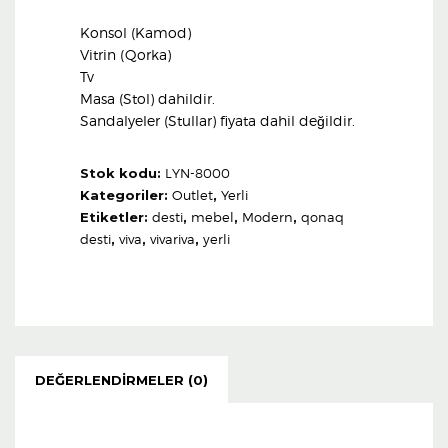
Konsol (Kamod)
Vitrin (Qorka)
Tv
Masa (Stol) dahildir.
Sandalyeler (Stullar) fiyata dahil değildir.
Stok kodu:
LYN-8000
Kategoriler:
Outlet
,
Yerli
Etiketler:
desti
,
mebel
,
Modern
,
qonaq
desti
,
viva
,
vivariva
,
yerli
DEĞERLENDIRMELER (0)