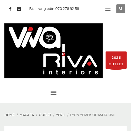
Bizə zəng edin 070 278 92 58
2026
OUTLET
HOME
MAGAZA
OUTLET
YERLI
LYON YEMEK ODASI TAKIMI