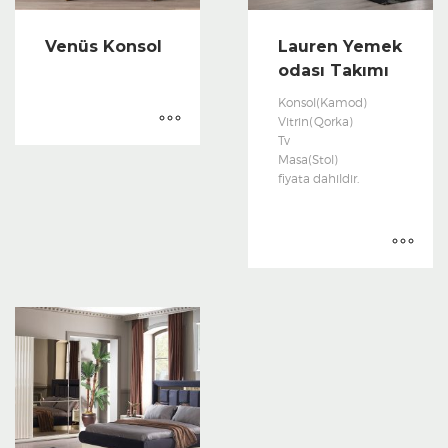
Venüs Konsol
Lauren Yemek
odası Takımı
Konsol(Kamod)
Vitrin(Qorka)
Tv
Masa(Stol)
fiyata dahildir.