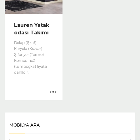
Lauren Yatak
odası Takımı
Dolap (Şkaf)
Karyola (Kravat)
Şifonyer (Termo)
Komodinx2
(tumboçka) fiyata
dahildir.
MOBİLYA ARA