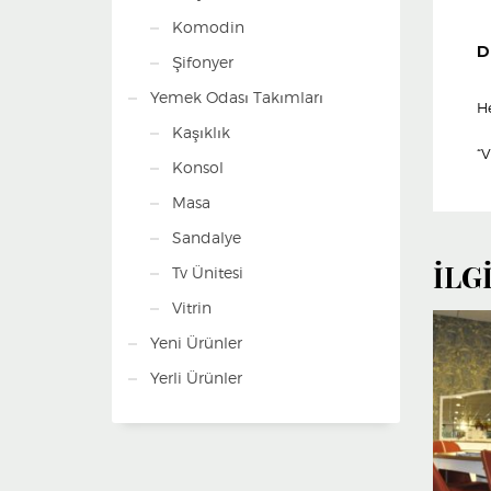
Komodin
D
Şifonyer
Yemek Odası Takımları
H
Kaşıklık
“V
Konsol
Masa
Sandalye
İLG
Tv Ünitesi
Vitrin
Yeni Ürünler
Yerli Ürünler