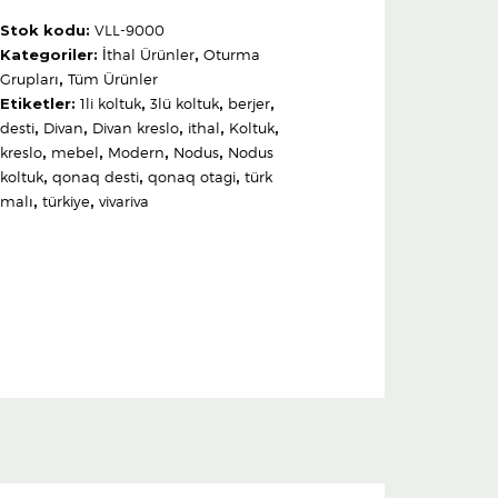
Stok kodu:
VLL-9000
Kategoriler:
İthal Ürünler
,
Oturma
Grupları
,
Tüm Ürünler
Etiketler:
1li koltuk
,
3lü koltuk
,
berjer
,
desti
,
Divan
,
Divan kreslo
,
ithal
,
Koltuk
,
kreslo
,
mebel
,
Modern
,
Nodus
,
Nodus
koltuk
,
qonaq desti
,
qonaq otagi
,
türk
malı
,
türkiye
,
vivariva