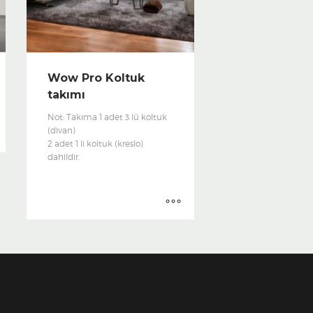
Wow Pro Koltuk
takımı
Not: Takıma 1 adet 3 lü koltuk
(divan)
2 adet 1 li koltuk (kreslo)
dahildir.