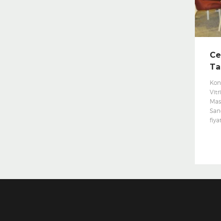
Ce
Ta
Kon
Vitr
Masa
Sand
fiya