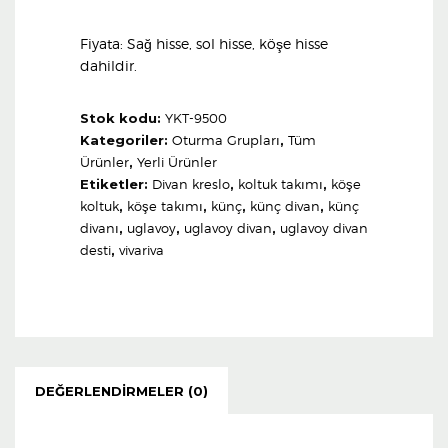
Fiyata: Sağ hisse, sol hisse, köşe hisse
dahildir.
Stok kodu:
YKT-9500
Kategoriler:
Oturma Grupları
,
Tüm
Ürünler
,
Yerli Ürünler
Etiketler:
Divan kreslo
,
koltuk takımı
,
köşe
koltuk
,
köşe takımı
,
künç
,
künç divan
,
künç
divanı
,
uglavoy
,
uglavoy divan
,
uglavoy divan
desti
,
vivariva
DEĞERLENDIRMELER (0)