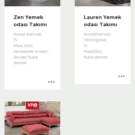
Zen Yemek
Lauren Yemek
odası Takımı
odası Takımı
Konsol (Kamod)
Konsol(Kamod)
Tv
Vitrin(Qorka)
Masa (Stol)
Tv
Sandalyeler (6 adet)
Masa(Stol)
(Stullar) fiyata
fiyata dahildir.
dahildir.