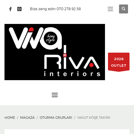
Bizə zəng edin 070 278 92 58
2026
OUTLET
HOME
MAGAZA
OTURMA GRUPLARI
YAKUT KÖŞE TAKIMI