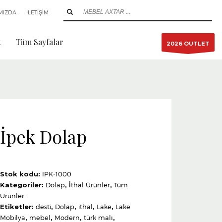
MIZDA
İLETİŞİM
t
Tüm Sayfalar
2026 OUTLET
İpek Dolap
Stok kodu:
IPK-1000
Kategoriler:
Dolap
,
İthal Ürünler
,
Tüm
Ürünler
Etiketler:
desti
,
Dolap
,
ithal
,
Lake
,
Lake
Mobilya
,
mebel
,
Modern
,
türk malı
,