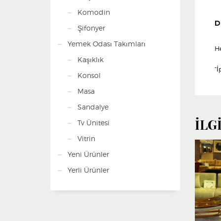
Komodin
D
Şifonyer
Yemek Odası Takımları
H
Kaşıklık
“İ
Konsol
Masa
Sandalye
İLG
Tv Ünitesi
Vitrin
Yeni Ürünler
Yerli Ürünler