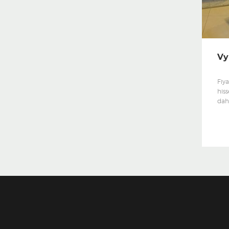
Vy
Fiya
hiss
dahi