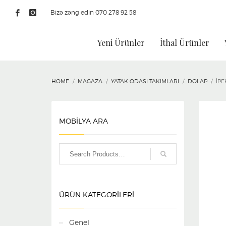
Bizə zəng edin 070 278 92 58
Yeni Ürünler
İthal Ürünler
HOME
MAGAZA
YATAK ODASI TAKIMLARI
DOLAP
İP
MOBİLYA ARA
ÜRÜN KATEGORILERI
Genel