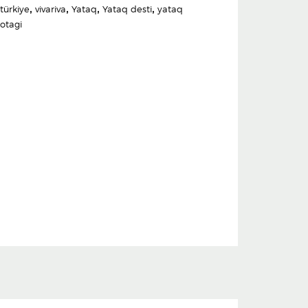
türkiye
,
vivariva
,
Yataq
,
Yataq desti
,
yataq
otagi