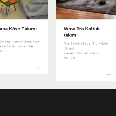
ana Köşe Takımı
Wow Pro Koltuk
takımı
ta: Sağ hisse, sol hisse, köşe
Not: Takıma 1 adet 3 lü koltuk
e ve 2 adet piyon hisse
(divan)
ldir.
2 adet 1 li koltuk (kreslo)
dahildir.