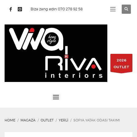
Bizə zəng edin 070 278 92 58
2026
OUTLET
HOME
MAGAZA
OUTLET
YERLI
SOFYA YATAK ODASI TAKIMI