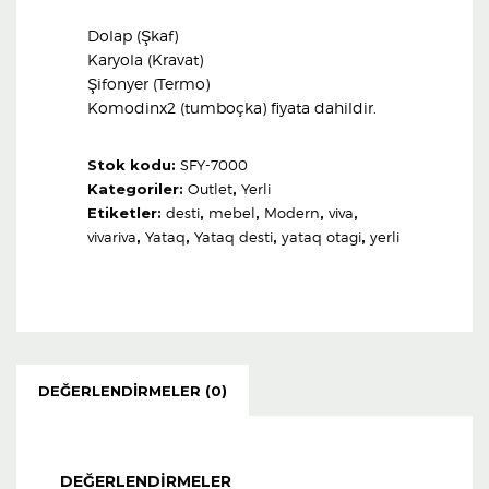
Dolap (Şkaf)
Karyola (Kravat)
Şifonyer (Termo)
Komodinx2 (tumboçka) fiyata dahildir.
Stok kodu:
SFY-7000
Kategoriler:
Outlet
,
Yerli
Etiketler:
desti
,
mebel
,
Modern
,
viva
,
vivariva
,
Yataq
,
Yataq desti
,
yataq otagi
,
yerli
DEĞERLENDIRMELER (0)
DEĞERLENDIRMELER