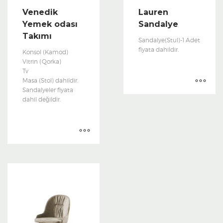
Venedik
Lauren
Yemek odası
Sandalye
Takımı
Sandalye(Stul)-1 Adet
fiyata dahildir.
Konsol (Kamod)
Vitrin (Qorka)
Tv
Masa (Stol) dahildir.
Sandalyeler fiyata
dahil değildir.